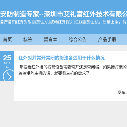
安防制造专家--深圳市艾礼富红外技术有限
自产自销红外对射|报警主机|被动红外探头|总线报警主机，质量上乘，价格合理
首页
标签
留言本
综合公告
产品手册
被动红外探测器
分线制报警主机
总线制报警主机
25
红外对射常开常闭的接法各适用于什么情况
智能家居
其他配件
2013
那要看红外接的报警设备需要常开还是常闭端，如果接灯泡的
11
监控矩阵主机的话，就要看主机的需求了
发布: